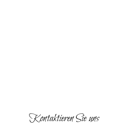
Adresse:

Eventgastronomie NJOY-IBERIA
Mörfelder Straße 80

64521 Groß Gerau
Beratung vor Ort nach Absprache.
© 2026 Paella24. Alle Rechte vorbehalten.
Impressum
–
Datenschutz
–
AGBs
Optimized by Seraphinite Accelerator
Turns on site high speed to be attractive for people and search engines.